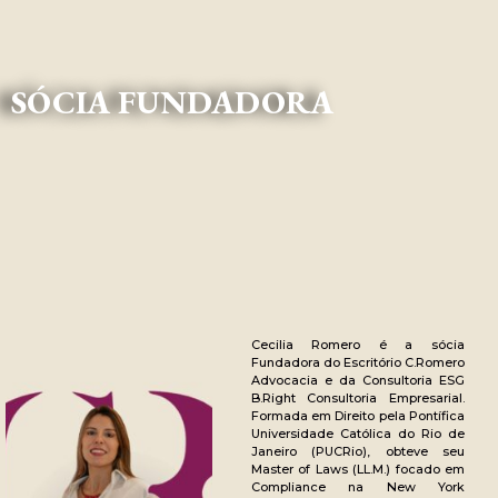
SÓCIA FUNDADORA
Cecilia Romero é a sócia
Fundadora do Escritório C.Romero
Advocacia e da Consultoria ESG
B.Right Consultoria Empresarial.
Formada em Direito pela Pontífica
Universidade Católica do Rio de
Janeiro (PUCRio), obteve seu
Master of Laws (LL.M.) focado em
Compliance na New York