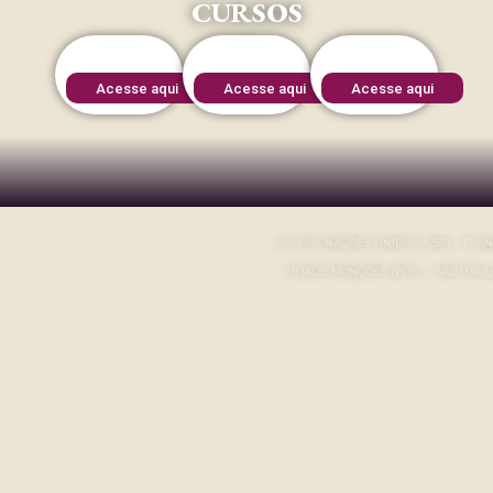
CURSOS
Acesse aqui
Acesse aqui
Acesse aqui
AV. DAS NAÇÕES UNIDAS, 12551 – 17 A
CIDADE MONÇÕES (WTC) – SÃO PAUL
CONTATO@CECILIAROMERO.COM.